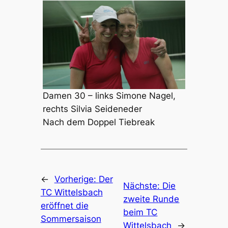
Damen 30 – links Simone Nagel,
rechts Silvia Seideneder
Nach dem Doppel Tiebreak
←
Vorherige:
Der
Nächste:
Die
TC Wittelsbach
zweite Runde
eröffnet die
beim TC
Sommersaison
Wittelsbach
→