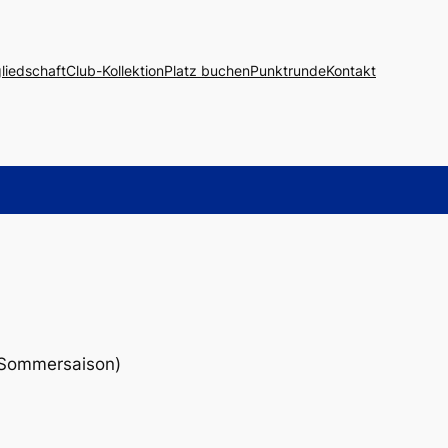
liedschaft
Club-Kollektion
Platz buchen
Punktrunde
Kontakt
r Sommersaison)