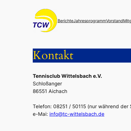
Zum
Inhalt
Berichte
Jahresprogramm
Vorstand
Mitg
springen
Kontakt
Tennisclub Wittelsbach e.V.
Schloßanger
86551 Aichach
Telefon: 08251 / 50115 (nur während de
e-Mai:
info@tc-wittelsbach.de