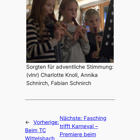
Sorgten für adventliche Stimmung:
(vlnr) Charlotte Knoll, Annika
Schnirch, Fabian Schnirch
Nächste:
Fasching
←
Vorherige:
trifft Karneval –
Beim TC
Premiere beim
Wittelsbach