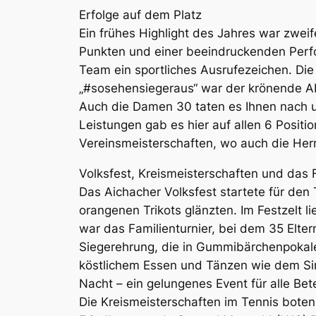
Erfolge auf dem Platz
Ein frühes Highlight des Jahres war zweif
Punkten und einer beeindruckenden Perfo
Team ein sportliches Ausrufezeichen. Die 
„#sosehensiegeraus“ war der krönende Ab
Auch die Damen 30 taten es Ihnen nach un
Leistungen gab es hier auf allen 6 Positio
Vereinsmeisterschaften, wo auch die Herr
Volksfest, Kreismeisterschaften und das 
Das Aichacher Volksfest startete für de
orangenen Trikots glänzten. Im Festzelt l
war das Familienturnier, bei dem 35 Elte
Siegerehrung, die in Gummibärchenpokalen 
köstlichem Essen und Tänzen wie dem Sir
Nacht – ein gelungenes Event für alle Bete
Die Kreismeisterschaften im Tennis bote