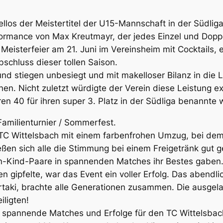
ellos der Meistertitel der U15-Mannschaft in der Südliga
rmance von Max Kreutmayr, der jedes Einzel und Doppe
Meisterfeier am 21. Juni im Vereinsheim mit Cocktails,
schluss dieser tollen Saison.
d stiegen unbesiegt und mit makelloser Bilanz in die 
nen. Nicht zuletzt würdigte der Verein diese Leistung ex
en 40 für ihren super 3. Platz in der Südliga benannte
Familienturnier / Sommerfest.
n TC Wittelsbach mit einem farbenfrohen Umzug, bei dem
ießen sich alle die Stimmung bei einem Freigetränk gut 
rn-Kind-Paare in spannenden Matches ihr Bestes gaben.
gipfelte, war das Event ein voller Erfolg. Das abendli
taki, brachte alle Generationen zusammen. Die ausgelas
iligten!
n spannende Matches und Erfolge für den TC Wittelsbac