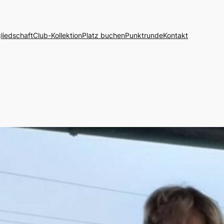
liedschaft
Club-Kollektion
Platz buchen
Punktrunde
Kontakt