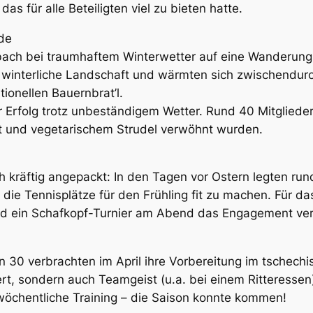
s für alle Beteiligten viel zu bieten hatte.
de
bach bei traumhaftem Winterwetter auf eine Wanderung
ie winterliche Landschaft und wärmten sich zwischendu
tionellen Bauernbrat’l.
ter Erfolg trotz unbeständigem Wetter. Rund 40 Mitglie
st und vegetarischem Strudel verwöhnt wurden.
 kräftig angepackt: In den Tagen vor Ostern legten run
ie Tennisplätze für den Frühling fit zu machen. Für das
d ein Schafkopf-Turnier am Abend das Engagement ver
 30 verbrachten im April ihre Vorbereitung im tschech
iert, sondern auch Teamgeist (u.a. bei einem Ritteressen
wöchentliche Training – die Saison konnte kommen!